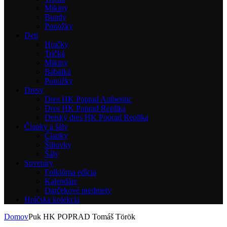
Mikiny
Bundy
Ponožky
Deti
Hračky
Tričká
Mikiny
Bábätká
Ponožky
Dresy
Dres HK Poprad Authentic
Dres HK Poprad Replika
Detský dres HK Poprad Replika
Čiapky a šály
Čiapky
Šiltovky
Šály
Suveníry
Folklórna edícia
Kalendáre
Darčekové predmety
Hráčska kolekcia
Domov
Puk HK POPRAD Tomáš Török