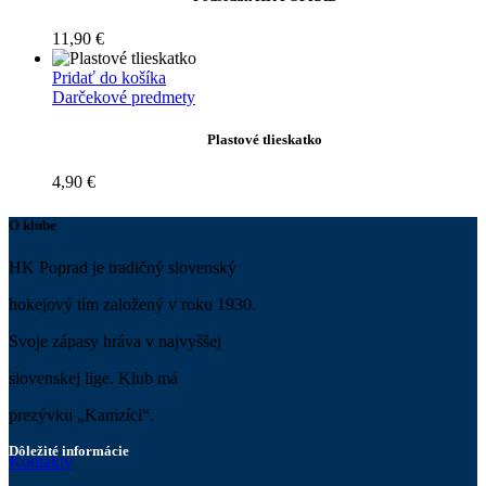
11,90
€
Pridať do košíka
Darčekové predmety
Plastové tlieskatko
4,90
€
O klube
HK Poprad je tradičný slovenský
hokejový tím založený v roku 1930.
Svoje zápasy hráva v najvyššej
slovenskej lige. Klub má
prezývku „Kamzíci“.
Dôležité informácie
Kontakty