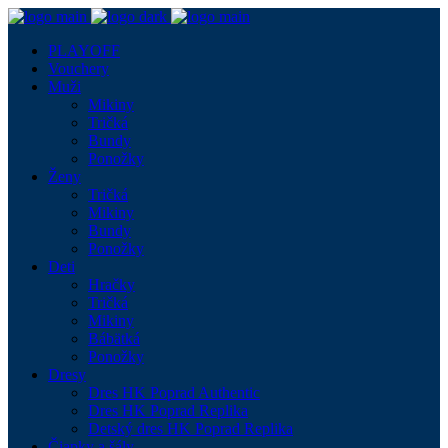
PLAYOFF
Vouchery
Muži
Mikiny
Tričká
Bundy
Ponožky
Ženy
Tričká
Mikiny
Bundy
Ponožky
Deti
Hračky
Tričká
Mikiny
Bábätká
Ponožky
Dresy
Dres HK Poprad Authentic
Dres HK Poprad Replika
Detský dres HK Poprad Replika
Čiapky a šály