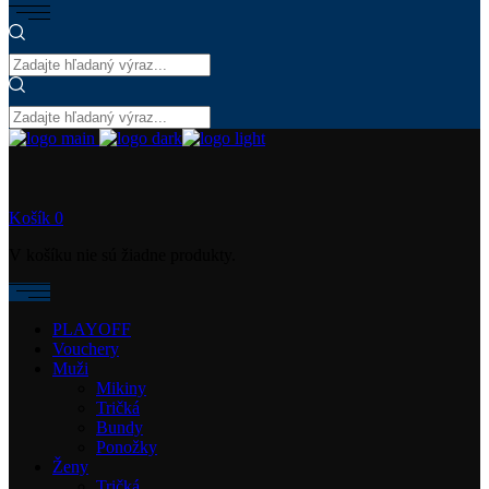
Košík
0
V košíku nie sú žiadne produkty.
PLAYOFF
Vouchery
Muži
Mikiny
Tričká
Bundy
Ponožky
Ženy
Tričká