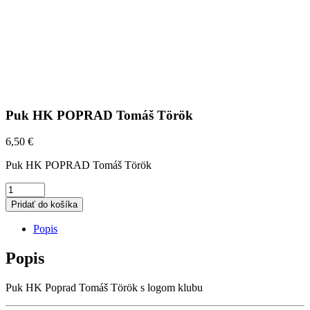
Puk HK POPRAD Tomáš Török
6,50
€
Puk HK POPRAD Tomáš Török
PUK
Pridať do košíka
HK
Popis
POPRAD
TOMÁŠ
Popis
TÖRÖK
Puk HK Poprad Tomáš Török s logom klubu
QUANTITY