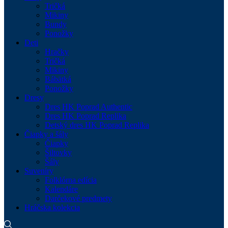
Tričká
Mikiny
Bundy
Ponožky
Deti
Hračky
Tričká
Mikiny
Bábätká
Ponožky
Dresy
Dres HK Poprad Authentic
Dres HK Poprad Replika
Detský dres HK Poprad Replika
Čiapky a šály
Čiapky
Šiltovky
Šály
Suveníry
Folklórna edícia
Kalendáre
Darčekové predmety
Hráčska kolekcia