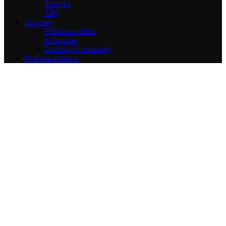
Šiltovky
Šály
Suveníry
Folklórna edícia
Kalendáre
Darčekové predmety
Hráčska kolekcia