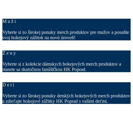
M
u
ž
i
Vyberte si zo širokej ponuky merch produktov pre mužov a posuňte
svoj hokejový zážitok na novú úroveň!
Ž
e
n
y
Vyberte si z kolekcie dámskych hokejových merch produktov a
stanete sa skutočnou fanúšičkou HK Poprad.
D
e
t
i
Vyberte si zo širokej ponuky detských hokejových merch produktov
a zdieľajte hokejové zážitky HK Poprad s vašimi deťmi.