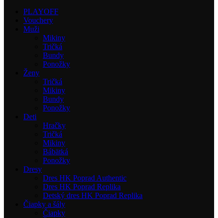
PLAYOFF
Vouchery
Muži
Mikiny
Tričká
Bundy
Ponožky
Ženy
Tričká
Mikiny
Bundy
Ponožky
Deti
Hračky
Tričká
Mikiny
Bábätká
Ponožky
Dresy
Dres HK Poprad Authentic
Dres HK Poprad Replika
Detský dres HK Poprad Replika
Čiapky a šály
Čiapky