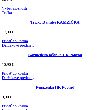
Tento
Výber možností
produkt
Tričká
má
viacero
Tričko Dámske KAMZÍČKA
variantov.
Možnosti
17,90
€
si
môžete
Pridať do košíka
vybrať
Darčekové predmety
na
stránke
Kozmetická taštička HK Poprad
produktu.
10,90
€
Pridať do košíka
Darčekové predmety
Peňaženka HK Poprad
9,90
€
Pridať do košíka