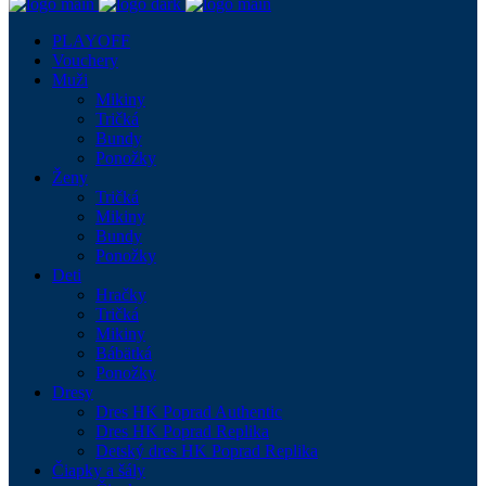
PLAYOFF
Vouchery
Muži
Mikiny
Tričká
Bundy
Ponožky
Ženy
Tričká
Mikiny
Bundy
Ponožky
Deti
Hračky
Tričká
Mikiny
Bábätká
Ponožky
Dresy
Dres HK Poprad Authentic
Dres HK Poprad Replika
Detský dres HK Poprad Replika
Čiapky a šály