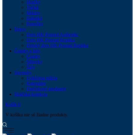
Hračky
Tričká
Mikiny
Bábätká
Ponožky
Dresy
Dres HK Poprad Authentic
Dres HK Poprad Replika
Detský dres HK Poprad Replika
Čiapky a šály
Čiapky
Šiltovky
Šály
Suveníry
Folklórna edícia
Kalendáre
Darčekové predmety
Hráčska kolekcia
Košík
0
V košíku nie sú žiadne produkty.