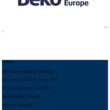
O klube
HK Poprad je tradičný slovenský
hokejový tím založený v roku 1930.
Svoje zápasy hráva v najvyššej
slovenskej lige. Klub má
prezývku „Kamzíci“.