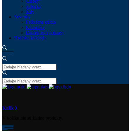
Čiapky
Šiltovky
Šály
Suveníry
Folklórna edícia
Kalendáre
Darčekové predmety
Hráčska kolekcia
Košík
0
V košíku nie sú žiadne produkty.