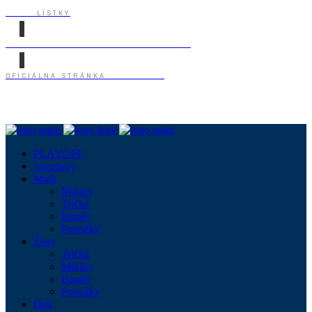
KÚPIŤ
LÍSTKY
ODOBERAJTE NOVINKY A UŠETRITE 5%
OFICIÁLNA STRÁNKA
HK POPRAD
SLEDUJ NÁS:
PLAYOFF
Vouchery
Muži
Mikiny
Tričká
Bundy
Ponožky
Ženy
Tričká
Mikiny
Bundy
Ponožky
Deti