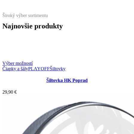
Široký výber sortimentu
Najnovšie produkty
Tento
Výber možností
produkt
Čiapky a šály
PLAYOFF
Šiltovky
má
viacero
Šiltovka HK Poprad
variantov.
Možnosti
29,90
€
si
môžete
vybrať
na
stránke
produktu.