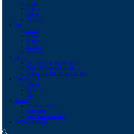
Tričká
Mikiny
Bundy
Ponožky
Deti
Hračky
Tričká
Mikiny
Bábätká
Ponožky
Dresy
Dres HK Poprad Authentic
Dres HK Poprad Replika
Detský dres HK Poprad Replika
Čiapky a šály
Čiapky
Šiltovky
Šály
Suveníry
Folklórna edícia
Kalendáre
Darčekové predmety
Hráčska kolekcia