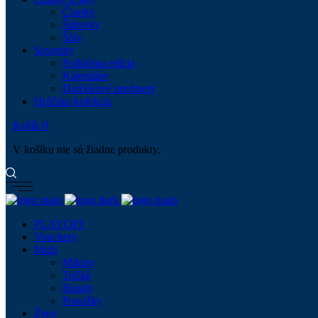
Čiapky
Šiltovky
Šály
Suveníry
Folklórna edícia
Kalendáre
Darčekové predmety
Hráčska kolekcia
Košík
0
V košíku nie sú žiadne produkty.
PLAYOFF
Vouchery
Muži
Mikiny
Tričká
Bundy
Ponožky
Ženy