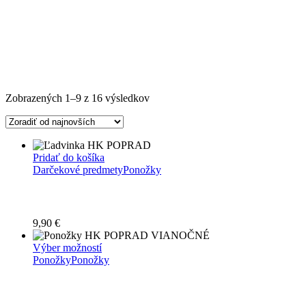
Zoradené
Zobrazených 1–9 z 16 výsledkov
podľa
najnovších
Pridať do košíka
Darčekové predmety
Ponožky
9,90
€
Tento
Výber možností
produkt
Ponožky
Ponožky
má
viacero
variantov.