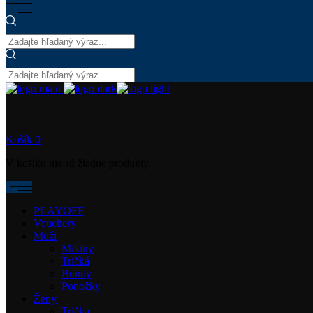
Košík
0
V košíku nie sú žiadne produkty.
PLAYOFF
Vouchery
Muži
Mikiny
Tričká
Bundy
Ponožky
Ženy
Tričká