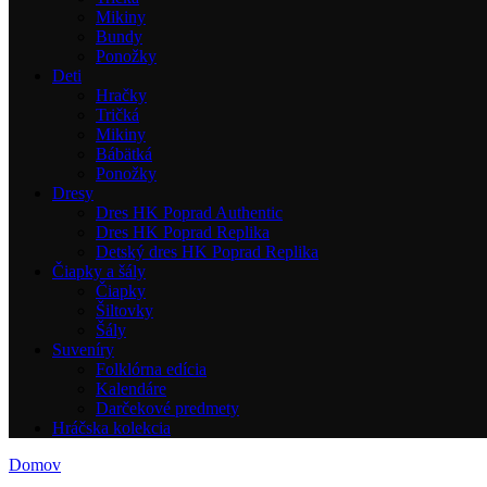
Mikiny
Bundy
Ponožky
Deti
Hračky
Tričká
Mikiny
Bábätká
Ponožky
Dresy
Dres HK Poprad Authentic
Dres HK Poprad Replika
Detský dres HK Poprad Replika
Čiapky a šály
Čiapky
Šiltovky
Šály
Suveníry
Folklórna edícia
Kalendáre
Darčekové predmety
Hráčska kolekcia
Domov