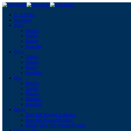
PLAYOFF
Vouchery
Muži
Mikiny
Tričká
Bundy
Ponožky
Ženy
Tričká
Mikiny
Bundy
Ponožky
Deti
Hračky
Tričká
Mikiny
Bábätká
Ponožky
Dresy
Dres HK Poprad Authentic
Dres HK Poprad Replika
Detský dres HK Poprad Replika
Čiapky a šály