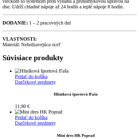
viečkom so systémom proti vyliatiu a protišmykovou úpravou na
dne. Udrží chladné nápoje až 24 hodín a teplé nápoje 8 hodín.
DODANIE:
1 – 2 pracovných dní
VLASTNOSTI:
Materiál: Nehrdzavejúca oceľ
Súvisiace produkty
Pridať do košíka
Darčekové predmety
Hliníková športová fľaša
11,90
€
Pridať do košíka
Darčekové predmety
Mini dres HK Poprad