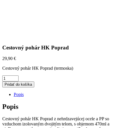
Cestovný pohár HK Poprad
29,90
€
Cestovný pohár HK Poprad (termoska)
CESTOVNÝ
Pridať do košíka
POHÁR
Popis
HK
POPRAD
Popis
QUANTITY
Cestovný pohár HK Poprad z nehrdzavejúcej ocele a PP so
vzduchom izolovaným dvojitým telom, s objemom 470ml a