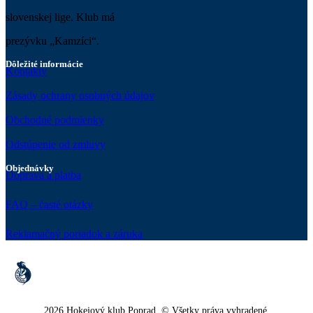
slovenskej lige. Klub má
prezývku „Kamzíci“.
Dôležité informácie
Kontakty
Zásady ochrany osobných údajov
Obchodné podmienky
Odstúpenie od zmluvy
Objednávky
Doprava a platba
FAQ – časté otázky
Reklamačný poriadok a záruka
2026 Hokejový klub Poprad. © Všetky práva vyhradené.