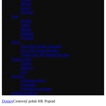
Mikiny
Bundy
Ponožky
Deti
Hračky
Tričká
Mikiny
Bábätká
Ponožky
Dresy
Dres HK Poprad Authentic
Dres HK Poprad Replika
Detský dres HK Poprad Replika
Čiapky a šály
Čiapky
Šiltovky
Šály
Suveníry
Folklórna edícia
Kalendáre
Darčekové predmety
Hráčska kolekcia
Domov
Cestovný pohár HK Poprad