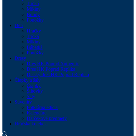
Tričká
Mikiny
Bundy
Ponožky
Deti
Hračky
Tričká
Mikiny
Bábätká
Ponožky
Dresy
Dres HK Poprad Authentic
Dres HK Poprad Replika
Detský dres HK Poprad Replika
Čiapky a šály
Čiapky
Šiltovky
Šály
Suveníry
Folklórna edícia
Kalendáre
Darčekové predmety
Hráčska kolekcia