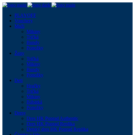
PLAYOFF
Vouchery
Muži
Mikiny
Tričká
Bundy
Ponožky
Ženy
Tričká
Mikiny
Bundy
Ponožky
Deti
Hračky
Tričká
Mikiny
Bábätká
Ponožky
Dresy
Dres HK Poprad Authentic
Dres HK Poprad Replika
Detský dres HK Poprad Replika
Čiapky a šály