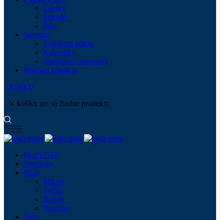
Čiapky
Šiltovky
Šály
Suveníry
Folklórna edícia
Kalendáre
Darčekové predmety
Hráčska kolekcia
Košík
0
V košíku nie sú žiadne produkty.
PLAYOFF
Vouchery
Muži
Mikiny
Tričká
Bundy
Ponožky
Ženy