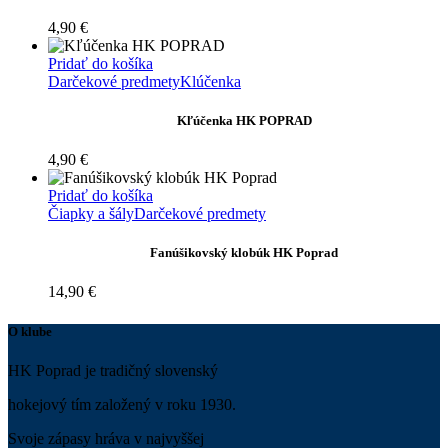
4,90
€
Pridať do košíka
Darčekové predmety
Klúčenka
Kľúčenka HK POPRAD
4,90
€
Pridať do košíka
Čiapky a šály
Darčekové predmety
Fanúšikovský klobúk HK Poprad
14,90
€
O klube
HK Poprad je tradičný slovenský
hokejový tím založený v roku 1930.
Svoje zápasy hráva v najvyššej