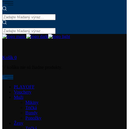
Košík
0
V košíku nie sú žiadne produkty.
PLAYOFF
Vouchery
Muži
Mikiny
Tričká
Bundy
Ponožky
Ženy
Tričká