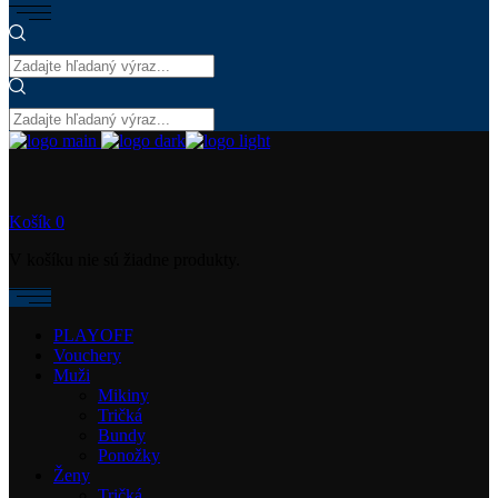
Košík
0
V košíku nie sú žiadne produkty.
PLAYOFF
Vouchery
Muži
Mikiny
Tričká
Bundy
Ponožky
Ženy
Tričká