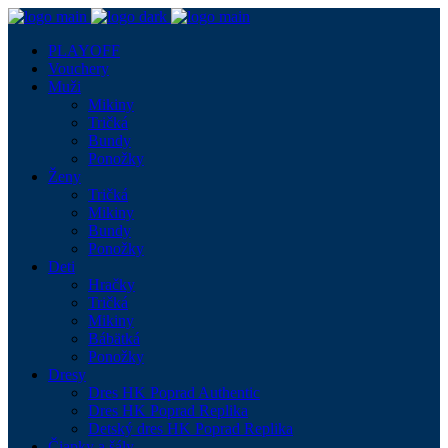
PLAYOFF
Vouchery
Muži
Mikiny
Tričká
Bundy
Ponožky
Ženy
Tričká
Mikiny
Bundy
Ponožky
Deti
Hračky
Tričká
Mikiny
Bábätká
Ponožky
Dresy
Dres HK Poprad Authentic
Dres HK Poprad Replika
Detský dres HK Poprad Replika
Čiapky a šály