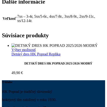
Ďalšie informácie
7xs – 3-4r, 5xs/5-6r., 4xs/7-8r., 3xs/8-9r., 2xs/9-11r.,
Veľkosť
xs/12-14r.
Súvisiace produkty
Tento
Výber možností
produkt
Detský dres HK Poprad Replika
má
viacero
DETSKÝ DRES HK POPRAD 2025/2026 MODRÝ
variantov.
Možnosti
49,90
€
si
môžete
O klube
vybrať
na
HK Poprad je tradičný slovenský
stránke
produktu.
hokejový tím založený v roku 1930.