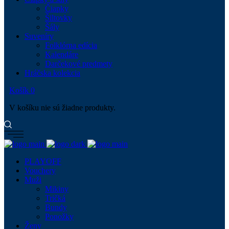
Čiapky
Šiltovky
Šály
Suveníry
Folklórna edícia
Kalendáre
Darčekové predmety
Hráčska kolekcia
Košík
0
V košíku nie sú žiadne produkty.
PLAYOFF
Vouchery
Muži
Mikiny
Tričká
Bundy
Ponožky
Ženy