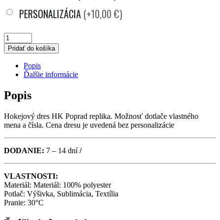
PERSONALIZÁCIA
(+10,00 €)
DETSKÝ
Pridať do košíka
DRES
Popis
HK
Ďalšie informácie
POPRAD
Popis
2025/2026
BIELY
Hokejový dres HK Poprad replika. Možnosť dotlače vlastného
mena a čísla. Cena dresu je uvedená bez personalizácie
QUANTITY
DODANIE:
7 – 14 dní
/
VLASTNOSTI:
Materiál: Materiál: 100% polyester
Potlač: Výšivka, Sublimácia, Textília
Pranie: 30°C