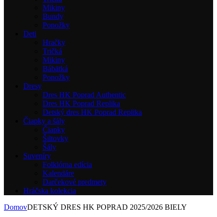
Mikiny
Bundy
Ponožky
Deti
Hračky
Tričká
Mikiny
Bábätká
Ponožky
Dresy
Dres HK Poprad Authentic
Dres HK Poprad Replika
Detský dres HK Poprad Replika
Čiapky a šály
Čiapky
Šiltovky
Šály
Suveníry
Folklórna edícia
Kalendáre
Darčekové predmety
Hráčska kolekcia
Domov
DETSKÝ DRES HK POPRAD 2025/2026 BIELY