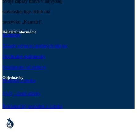
Svoje zápasy hráva v najvyššej
slovenskej lige. Klub má
prezývku „Kamzíci“.
Dôležité informácie
Kontakty
Zásady ochrany osobných údajov
Obchodné podmienky
Odstúpenie od zmluvy
Objednávky
Doprava a platba
FAQ – časté otázky
Reklamačný poriadok a záruka