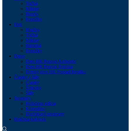
Tričká
Mikiny
Bundy
Ponožky
Deti
Hračky
Tričká
Mikiny
Bábätká
Ponožky
Dresy
Dres HK Poprad Authentic
Dres HK Poprad Replika
Detský dres HK Poprad Replika
Čiapky a šály
Čiapky
Šiltovky
Šály
Suveníry
Folklórna edícia
Kalendáre
Darčekové predmety
Hráčska kolekcia