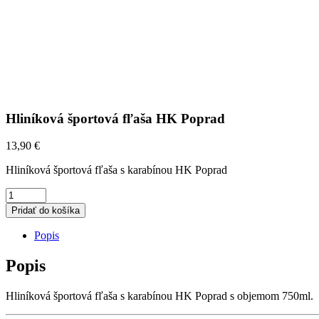
Hliníková športová fľaša HK Poprad
13,90
€
Hliníková športová fľaša s karabínou HK Poprad
HLINÍKOVÁ
Pridať do košíka
ŠPORTOVÁ
Popis
FĽAŠA
HK
Popis
POPRAD
Hliníková športová fľaša s karabínou HK Poprad s objemom 750ml.
QUANTITY