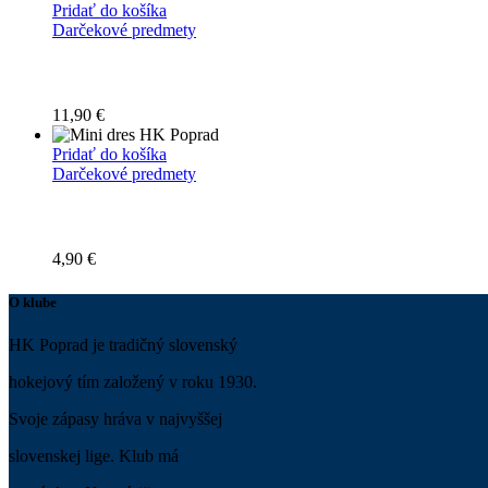
Pridať do košíka
Darčekové predmety
11,90
€
Pridať do košíka
Darčekové predmety
4,90
€
O klube
HK Poprad je tradičný slovenský
hokejový tím založený v roku 1930.
Svoje zápasy hráva v najvyššej
slovenskej lige. Klub má