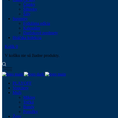
Čiapky
Šiltovky
Šály
Suveníry
Folklórna edícia
Kalendáre
Darčekové predmety
Hráčska kolekcia
Košík
0
V košíku nie sú žiadne produkty.
PLAYOFF
Vouchery
Muži
Mikiny
Tričká
Bundy
Ponožky
Ženy