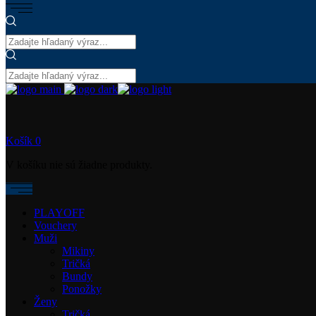
Košík
0
V košíku nie sú žiadne produkty.
PLAYOFF
Vouchery
Muži
Mikiny
Tričká
Bundy
Ponožky
Ženy
Tričká