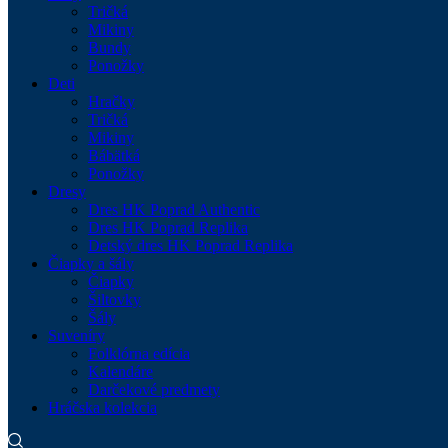
Tričká
Mikiny
Bundy
Ponožky
Deti
Hračky
Tričká
Mikiny
Bábätká
Ponožky
Dresy
Dres HK Poprad Authentic
Dres HK Poprad Replika
Detský dres HK Poprad Replika
Čiapky a šály
Čiapky
Šiltovky
Šály
Suveníry
Folklórna edícia
Kalendáre
Darčekové predmety
Hráčska kolekcia