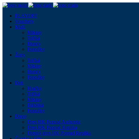
PLAYOFF
Vouchery
Muži
Mikiny
Tričká
Bundy
Ponožky
Ženy
Tričká
Mikiny
Bundy
Ponožky
Deti
Hračky
Tričká
Mikiny
Bábätká
Ponožky
Dresy
Dres HK Poprad Authentic
Dres HK Poprad Replika
Detský dres HK Poprad Replika
Čiapky a šály