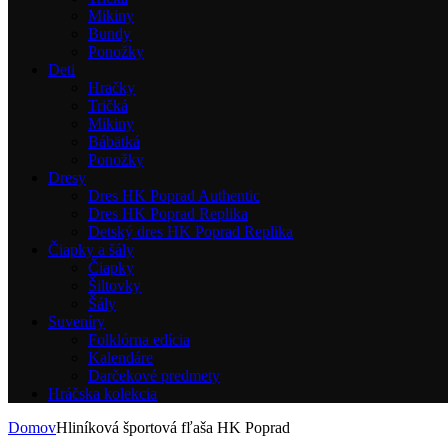
Mikiny
Bundy
Ponožky
Deti
Hračky
Tričká
Mikiny
Bábätká
Ponožky
Dresy
Dres HK Poprad Authentic
Dres HK Poprad Replika
Detský dres HK Poprad Replika
Čiapky a šály
Čiapky
Šiltovky
Šály
Suveníry
Folklórna edícia
Kalendáre
Darčekové predmety
Hráčska kolekcia
Domov
Hliníková športová fľaša HK Poprad