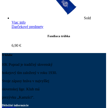
Sold
Viac info
Darčekové predmety
Fandiaca trúbka
6,90
€
O klube
HK Poprad je tradičný slovenský
hokejový tím založený v roku 1930.
Svoje zápasy hráva v najvyššej
slovenskej lige. Klub má
prezývku „Kamzíci“.
Dôležité informácie
Kontakty