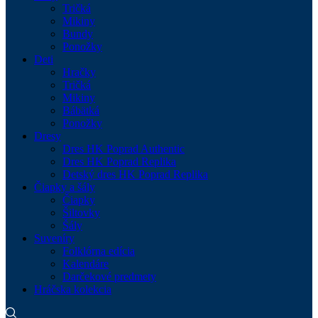
Tričká
Mikiny
Bundy
Ponožky
Deti
Hračky
Tričká
Mikiny
Bábätká
Ponožky
Dresy
Dres HK Poprad Authentic
Dres HK Poprad Replika
Detský dres HK Poprad Replika
Čiapky a šály
Čiapky
Šiltovky
Šály
Suveníry
Folklórna edícia
Kalendáre
Darčekové predmety
Hráčska kolekcia