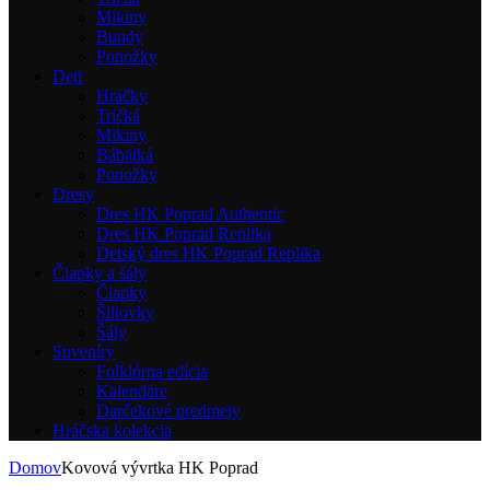
Mikiny
Bundy
Ponožky
Deti
Hračky
Tričká
Mikiny
Bábätká
Ponožky
Dresy
Dres HK Poprad Authentic
Dres HK Poprad Replika
Detský dres HK Poprad Replika
Čiapky a šály
Čiapky
Šiltovky
Šály
Suveníry
Folklórna edícia
Kalendáre
Darčekové predmety
Hráčska kolekcia
Domov
Kovová vývrtka HK Poprad