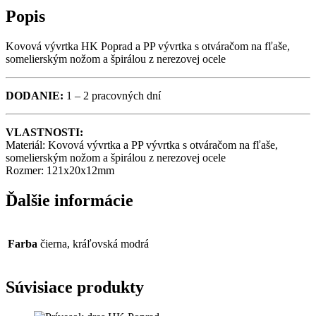
POPRAD
Popis
QUANTITY
Kovová vývrtka HK Poprad a PP vývrtka s otváračom na fľaše,
somelierským nožom a špirálou z nerezovej ocele
DODANIE:
1 – 2 pracovných dní
VLASTNOSTI:
Materiál: Kovová vývrtka a PP vývrtka s otváračom na fľaše,
somelierským nožom a špirálou z nerezovej ocele
Rozmer: 121x20x12mm
Ďalšie informácie
Farba
čierna, kráľovská modrá
Súvisiace produkty