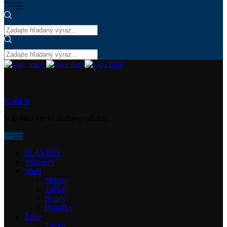
Košík
0
V košíku nie sú žiadne produkty.
PLAYOFF
Vouchery
Muži
Mikiny
Tričká
Bundy
Ponožky
Ženy
Tričká