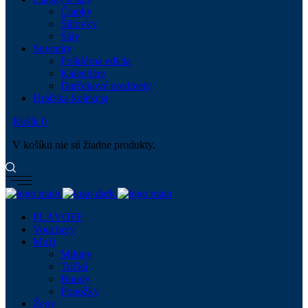
Čiapky
Šiltovky
Šály
Suveníry
Folklórna edícia
Kalendáre
Darčekové predmety
Hráčska kolekcia
Košík
0
V košíku nie sú žiadne produkty.
PLAYOFF
Vouchery
Muži
Mikiny
Tričká
Bundy
Ponožky
Ženy