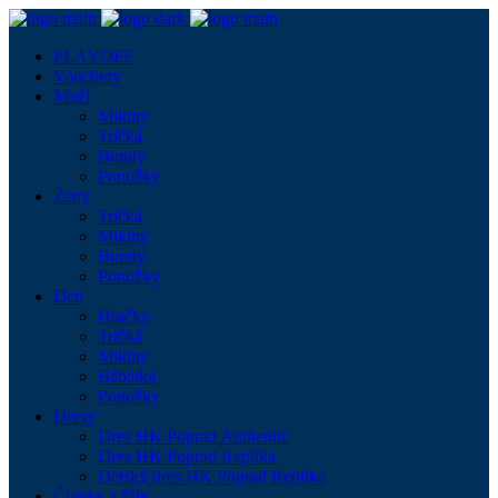
PLAYOFF
Vouchery
Muži
Mikiny
Tričká
Bundy
Ponožky
Ženy
Tričká
Mikiny
Bundy
Ponožky
Deti
Hračky
Tričká
Mikiny
Bábätká
Ponožky
Dresy
Dres HK Poprad Authentic
Dres HK Poprad Replika
Detský dres HK Poprad Replika
Čiapky a šály