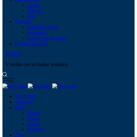
Čiapky
Šiltovky
Šály
Suveníry
Folklórna edícia
Kalendáre
Darčekové predmety
Hráčska kolekcia
Košík
0
V košíku nie sú žiadne produkty.
PLAYOFF
Vouchery
Muži
Mikiny
Tričká
Bundy
Ponožky
Ženy