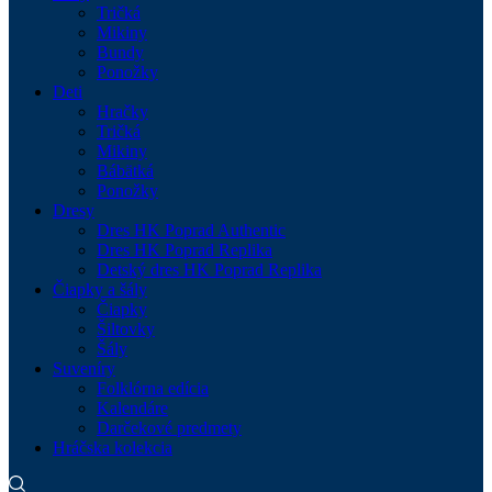
Tričká
Mikiny
Bundy
Ponožky
Deti
Hračky
Tričká
Mikiny
Bábätká
Ponožky
Dresy
Dres HK Poprad Authentic
Dres HK Poprad Replika
Detský dres HK Poprad Replika
Čiapky a šály
Čiapky
Šiltovky
Šály
Suveníry
Folklórna edícia
Kalendáre
Darčekové predmety
Hráčska kolekcia