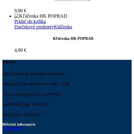
9,90
€
Pridať do košíka
Darčekové predmety
Klúčenka
Kľúčenka HK POPRAD
4,90
€
O klube
HK Poprad je tradičný slovenský
hokejový tím založený v roku 1930.
Svoje zápasy hráva v najvyššej
slovenskej lige. Klub má
prezývku „Kamzíci“.
Dôležité informácie
Kontakty