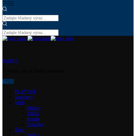
Košík
0
V košíku nie sú žiadne produkty.
PLAYOFF
Vouchery
Muži
Mikiny
Tričká
Bundy
Ponožky
Ženy
Tričká