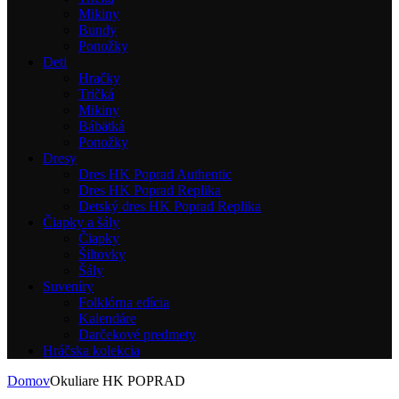
Mikiny
Bundy
Ponožky
Deti
Hračky
Tričká
Mikiny
Bábätká
Ponožky
Dresy
Dres HK Poprad Authentic
Dres HK Poprad Replika
Detský dres HK Poprad Replika
Čiapky a šály
Čiapky
Šiltovky
Šály
Suveníry
Folklórna edícia
Kalendáre
Darčekové predmety
Hráčska kolekcia
Domov
Okuliare HK POPRAD