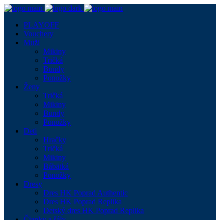
PLAYOFF
Vouchery
Muži
Mikiny
Tričká
Bundy
Ponožky
Ženy
Tričká
Mikiny
Bundy
Ponožky
Deti
Hračky
Tričká
Mikiny
Bábätká
Ponožky
Dresy
Dres HK Poprad Authentic
Dres HK Poprad Replika
Detský dres HK Poprad Replika
Čiapky a šály