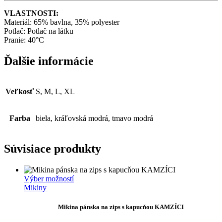
VLASTNOSTI:
Materiál: 65% bavlna, 35% polyester
Potlač: Potlač na látku
Pranie: 40°C
Ďalšie informácie
Veľkosť
S, M, L, XL
Farba
biela, kráľovská modrá, tmavo modrá
Súvisiace produkty
Tento
Výber možností
produkt
Mikiny
má
viacero
Mikina pánska na zips s kapucňou KAMZÍCI
variantov.