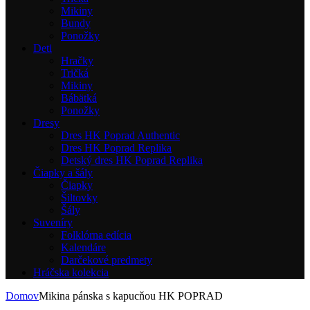
Mikiny
Bundy
Ponožky
Deti
Hračky
Tričká
Mikiny
Bábätká
Ponožky
Dresy
Dres HK Poprad Authentic
Dres HK Poprad Replika
Detský dres HK Poprad Replika
Čiapky a šály
Čiapky
Šiltovky
Šály
Suveníry
Folklórna edícia
Kalendáre
Darčekové predmety
Hráčska kolekcia
Domov
Mikina pánska s kapucňou HK POPRAD