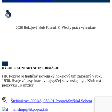
Reklamačný poriadok a záruka
2026 Hokejový klub Poprad. © Všetky práva vyhradené.
RÝCHLE KONTAKTNÉ INFORMÁCIE
HK Poprad je tradičný slovenský hokejový tím založený v roku
1930. Svoje zápasy hráva v najvyššej slovenskej lige. Klub má
prezývku „Kamzíci“.
Štefánikova 890/46, 058 01 Poprad-Spišská Sobota
fanshop@hkpoprad.sk