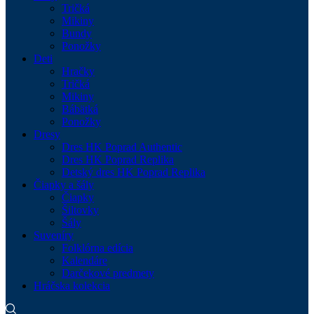
Tričká
Mikiny
Bundy
Ponožky
Deti
Hračky
Tričká
Mikiny
Bábätká
Ponožky
Dresy
Dres HK Poprad Authentic
Dres HK Poprad Replika
Detský dres HK Poprad Replika
Čiapky a šály
Čiapky
Šiltovky
Šály
Suveníry
Folklórna edícia
Kalendáre
Darčekové predmety
Hráčska kolekcia