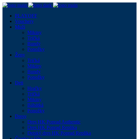
PLAYOFF
Vouchery
Muži
Mikiny
Tričká
Bundy
Ponožky
Ženy
Tričká
Mikiny
Bundy
Ponožky
Deti
Hračky
Tričká
Mikiny
Bábätká
Ponožky
Dresy
Dres HK Poprad Authentic
Dres HK Poprad Replika
Detský dres HK Poprad Replika
Čiapky a šály