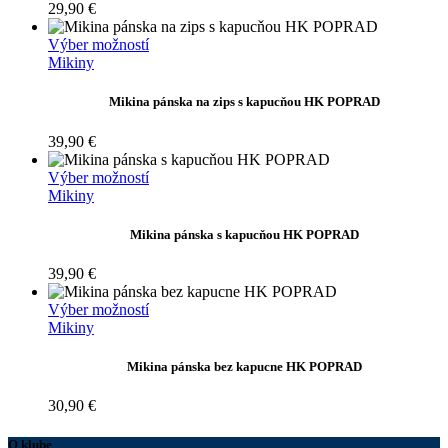
Možnosti
29,90
€
si
môžete
Tento
Výber možností
vybrať
produkt
Mikiny
na
má
stránke
viacero
Mikina pánska na zips s kapucňou HK POPRAD
produktu.
variantov.
Možnosti
39,90
€
si
môžete
Tento
Výber možností
vybrať
produkt
Mikiny
na
má
stránke
viacero
Mikina pánska s kapucňou HK POPRAD
produktu.
variantov.
Možnosti
39,90
€
si
môžete
Tento
Výber možností
vybrať
produkt
Mikiny
na
má
stránke
viacero
Mikina pánska bez kapucne HK POPRAD
produktu.
variantov.
Možnosti
30,90
€
si
môžete
O klube