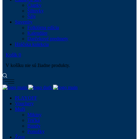
Čiapky
Šiltovky
Šály
Suveníry
Folklórna edícia
Kalendáre
Darčekové predmety
Hráčska kolekcia
Košík
0
V košíku nie sú žiadne produkty.
PLAYOFF
Vouchery
Muži
Mikiny
Tričká
Bundy
Ponožky
Ženy