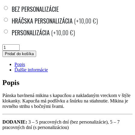
BEZ PERSONALIZÁCIE
HRÁČSKA PERSONALIZÁCIA
(+10,00 €)
PERSONALIZÁCIA
(+10,00 €)
MIKINA
Pridať do košíka
PÁNSKA
Popis
S
Ďalšie informácie
KAPUCŇOU
Popis
HK
POPRAD
Pánska bavlnená mikina s kapucňou a nakladaným vreckom v štýle
klokanky. Kapucňa má podšívku a šnúrku na stiahnutie. Mikina je
QUANTITY
rovného strihu s bočnými švami.
DODANIE:
3 – 5 pracovných dní (bez personalizácie), 5 – 7
pracovných dní (s personalizáciou)