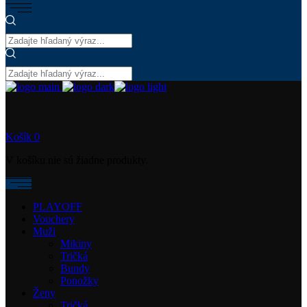
Košík
0
V košíku nie sú žiadne produkty.
PLAYOFF
Vouchery
Muži
Mikiny
Tričká
Bundy
Ponožky
Ženy
Tričká