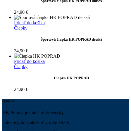
Športová čiapka HK POPRAD unisex
24,90
€
Pridať do košíka
Čiapky
Športová čiapka HK POPRAD detská
24,90
€
Pridať do košíka
Čiapky
Čiapka HK POPRAD
24,90
€
O klube
HK Poprad je tradičný slovenský
hokejový tím založený v roku 1930.