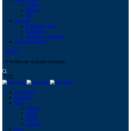
Čiapky
Šiltovky
Šály
Suveníry
Folklórna edícia
Kalendáre
Darčekové predmety
Hráčska kolekcia
Košík
0
V košíku nie sú žiadne produkty.
PLAYOFF
Vouchery
Muži
Mikiny
Tričká
Bundy
Ponožky
Ženy