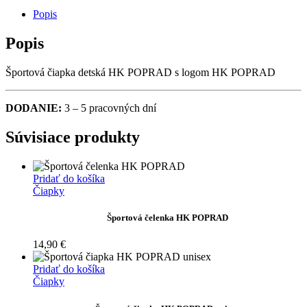
Popis
HK
POPRAD
Popis
DETSKÁ
Športová čiapka detská HK POPRAD s logom HK POPRAD
QUANTITY
DODANIE:
3 – 5 pracovných dní
Súvisiace produkty
Pridať do košíka
Čiapky
Športová čelenka HK POPRAD
14,90
€
Pridať do košíka
Čiapky