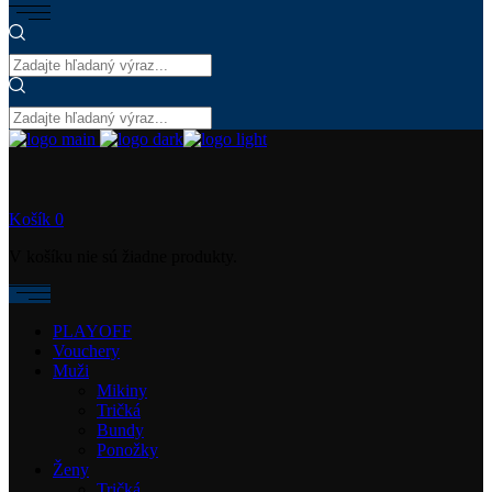
Košík
0
V košíku nie sú žiadne produkty.
PLAYOFF
Vouchery
Muži
Mikiny
Tričká
Bundy
Ponožky
Ženy
Tričká