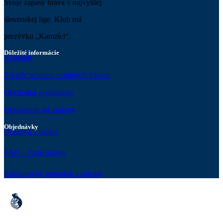
Svoje zápasy hráva v najvyššej
slovenskej lige. Klub má
prezývku „Kamzíci“.
Dôležité informácie
Kontakty
Zásady ochrany osobných údajov
Obchodné podmienky
Odstúpenie od zmluvy
Objednávky
Doprava a platba
FAQ – časté otázky
Reklamačný poriadok a záruka