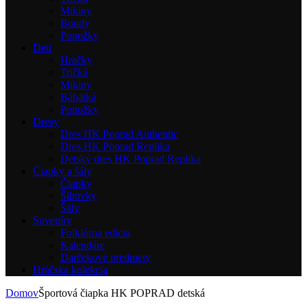
Mikiny
Bundy
Ponožky
Deti
Hračky
Tričká
Mikiny
Bábätká
Ponožky
Dresy
Dres HK Poprad Authentic
Dres HK Poprad Replika
Detský dres HK Poprad Replika
Čiapky a šály
Čiapky
Šiltovky
Šály
Suveníry
Folklórna edícia
Kalendáre
Darčekové predmety
Hráčska kolekcia
Domov
Športová čiapka HK POPRAD detská