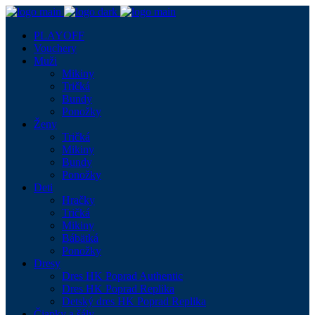
PLAYOFF
Vouchery
Muži
Mikiny
Tričká
Bundy
Ponožky
Ženy
Tričká
Mikiny
Bundy
Ponožky
Deti
Hračky
Tričká
Mikiny
Bábätká
Ponožky
Dresy
Dres HK Poprad Authentic
Dres HK Poprad Replika
Detský dres HK Poprad Replika
Čiapky a šály