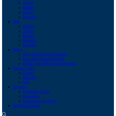
Tričká
Mikiny
Bundy
Ponožky
Deti
Hračky
Tričká
Mikiny
Bábätká
Ponožky
Dresy
Dres HK Poprad Authentic
Dres HK Poprad Replika
Detský dres HK Poprad Replika
Čiapky a šály
Čiapky
Šiltovky
Šály
Suveníry
Folklórna edícia
Kalendáre
Darčekové predmety
Hráčska kolekcia