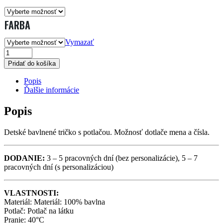
FARBA
Vymazať
TRIČKO
Pridať do košíka
DETSKÉ
Popis
HK
Ďalšie informácie
POPRAD
Popis
CHLAPEC
QUANTITY
Detské bavlnené tričko s potlačou. Možnosť dotlače mena a čísla.
DODANIE:
3 – 5 pracovných dní (bez personalizácie), 5 – 7
pracovných dní (s personalizáciou)
VLASTNOSTI:
Materiál: Materiál: 100% bavlna
Potlač: Potlač na látku
Pranie: 40°C