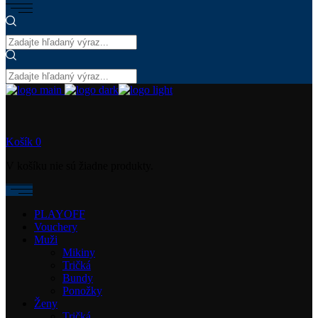
Košík
0
V košíku nie sú žiadne produkty.
PLAYOFF
Vouchery
Muži
Mikiny
Tričká
Bundy
Ponožky
Ženy
Tričká