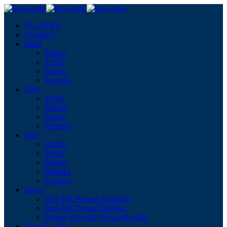
PLAYOFF
Vouchery
Muži
Mikiny
Tričká
Bundy
Ponožky
Ženy
Tričká
Mikiny
Bundy
Ponožky
Deti
Hračky
Tričká
Mikiny
Bábätká
Ponožky
Dresy
Dres HK Poprad Authentic
Dres HK Poprad Replika
Detský dres HK Poprad Replika
Čiapky a šály