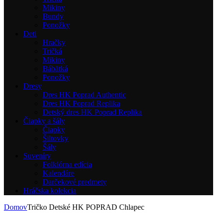
Mikiny
Bundy
Ponožky
Deti
Hračky
Tričká
Mikiny
Bábätká
Ponožky
Dresy
Dres HK Poprad Authentic
Dres HK Poprad Replika
Detský dres HK Poprad Replika
Čiapky a šály
Čiapky
Šiltovky
Šály
Suveníry
Folklórna edícia
Kalendáre
Darčekové predmety
Hráčska kolekcia
Domov
Tričko Detské HK POPRAD Chlapec