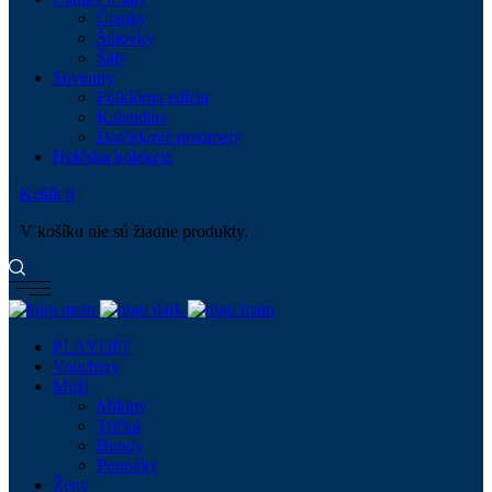
Čiapky
Šiltovky
Šály
Suveníry
Folklórna edícia
Kalendáre
Darčekové predmety
Hráčska kolekcia
Košík
0
V košíku nie sú žiadne produkty.
PLAYOFF
Vouchery
Muži
Mikiny
Tričká
Bundy
Ponožky
Ženy