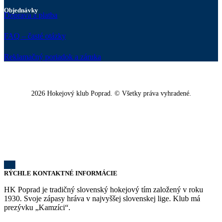
Objednávky
Doprava a platba
FAQ – časté otázky
Reklamačný poriadok a záruka
2026 Hokejový klub Poprad. © Všetky práva vyhradené.
RÝCHLE KONTAKTNÉ INFORMÁCIE
HK Poprad je tradičný slovenský hokejový tím založený v roku
1930. Svoje zápasy hráva v najvyššej slovenskej lige. Klub má
prezývku „Kamzíci“.