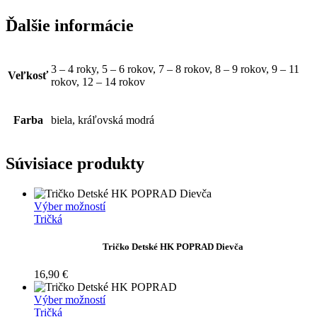
Ďalšie informácie
3 – 4 roky, 5 – 6 rokov, 7 – 8 rokov, 8 – 9 rokov, 9 – 11
Veľkosť
rokov, 12 – 14 rokov
Farba
biela, kráľovská modrá
Súvisiace produkty
Tento
Výber možností
produkt
Tričká
má
viacero
Tričko Detské HK POPRAD Dievča
variantov.
Možnosti
16,90
€
si
môžete
Tento
Výber možností
vybrať
produkt
Tričká