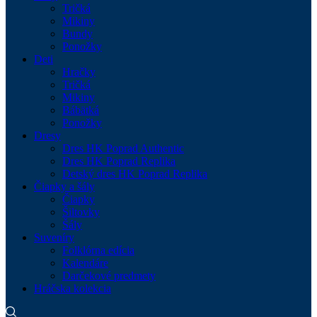
Tričká
Mikiny
Bundy
Ponožky
Deti
Hračky
Tričká
Mikiny
Bábätká
Ponožky
Dresy
Dres HK Poprad Authentic
Dres HK Poprad Replika
Detský dres HK Poprad Replika
Čiapky a šály
Čiapky
Šiltovky
Šály
Suveníry
Folklórna edícia
Kalendáre
Darčekové predmety
Hráčska kolekcia