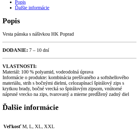
Popis
HK
Ďalšie informácie
POPRAD
Popis
QUANTITY
Vesta pánska s nášivkou HK Poprad
DODANIE:
7 – 10 dní
VLASTNOSTI:
Materiál: 100 % polyamid, vodeodolná úprava
Informácie o produkte: kombinácia prešívaného a softshellového
materiálu, strih s bočnými dielmi, celozapínací špirálový zips s
krytkou brady, bočné vrecká so špirálovým zipsom, vnútorné
náprsné vrecko na zips, tvarovaný a mierne predĺžený zadný diel
Ďalšie informácie
Veľkosť
M, L, XL, XXL