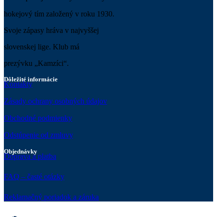
produktu.
hokejový tím založený v roku 1930.
Svoje zápasy hráva v najvyššej
slovenskej lige. Klub má
prezývku „Kamzíci“.
Dôležité informácie
Kontakty
Zásady ochrany osobných údajov
Obchodné podmienky
Odstúpenie od zmluvy
Objednávky
Doprava a platba
FAQ – časté otázky
Reklamačný poriadok a záruka