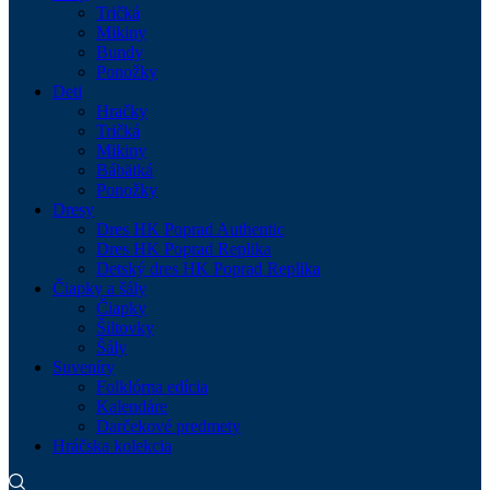
Tričká
Mikiny
Bundy
Ponožky
Deti
Hračky
Tričká
Mikiny
Bábätká
Ponožky
Dresy
Dres HK Poprad Authentic
Dres HK Poprad Replika
Detský dres HK Poprad Replika
Čiapky a šály
Čiapky
Šiltovky
Šály
Suveníry
Folklórna edícia
Kalendáre
Darčekové predmety
Hráčska kolekcia