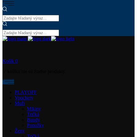
Košík
0
V košíku nie sú žiadne produkty.
PLAYOFF
Vouchery
Muži
Mikiny
Tričká
Bundy
Ponožky
Ženy
Tričká