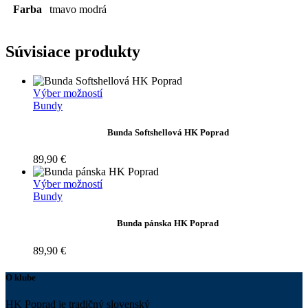
Farba
tmavo modrá
Súvisiace produkty
Tento
Výber možností
produkt
Bundy
má
viacero
Bunda Softshellová HK Poprad
variantov.
Možnosti
89,90
€
si
môžete
Tento
Výber možností
vybrať
produkt
Bundy
na
má
stránke
viacero
Bunda pánska HK Poprad
produktu.
variantov.
Možnosti
89,90
€
si
môžete
O klube
vybrať
na
HK Poprad je tradičný slovenský
stránke