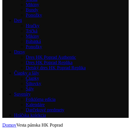
Mikiny
Bundy
Ponožky
Deti
Hračky
Tričká
Mikiny
Bábätká
Ponožky
Dresy
Dres HK Poprad Authentic
Dres HK Poprad Replika
Detský dres HK Poprad Replika
Čiapky a šály
Čiapky
Šiltovky
Šály
Suveníry
Folklórna edícia
Kalendáre
Darčekové predmety
Hráčska kolekcia
Domov
Vesta pánska HK Poprad