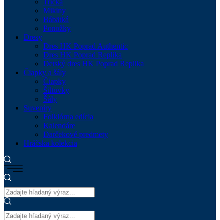
Tričká
Mikiny
Bábätká
Ponožky
Dresy
Dres HK Poprad Authentic
Dres HK Poprad Replika
Detský dres HK Poprad Replika
Čiapky a šály
Čiapky
Šiltovky
Šály
Suveníry
Folklórna edícia
Kalendáre
Darčekové predmety
Hráčska kolekcia