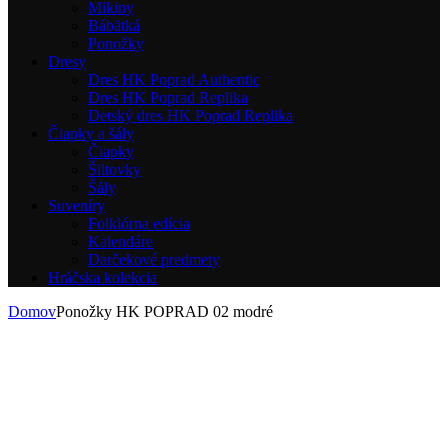
Mikiny
Bábätká
Ponožky
Dresy
Dres HK Poprad Authentic
Dres HK Poprad Replika
Detský dres HK Poprad Replika
Čiapky a šály
Čiapky
Šiltovky
Šály
Suveníry
Folklórna edícia
Kalendáre
Darčekové predmety
Hráčska kolekcia
Domov
Ponožky HK POPRAD 02 modré