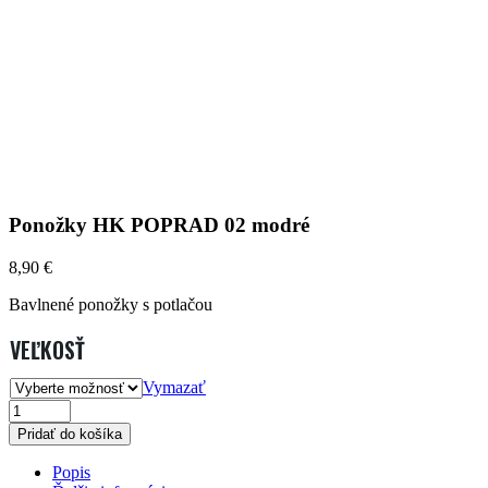
Ponožky HK POPRAD 02 modré
8,90
€
Bavlnené ponožky s potlačou
VEĽKOSŤ
Vymazať
PONOŽKY
Pridať do košíka
HK
Popis
POPRAD