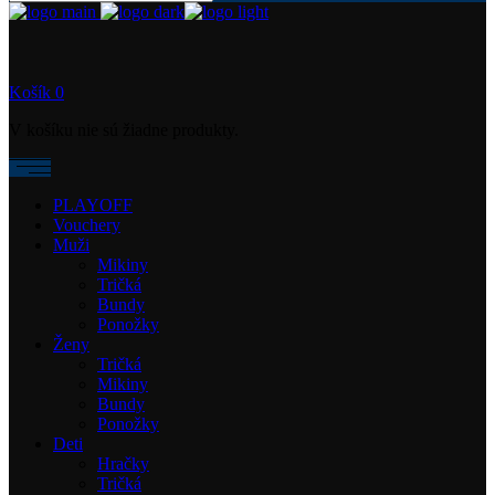
Košík
0
V košíku nie sú žiadne produkty.
PLAYOFF
Vouchery
Muži
Mikiny
Tričká
Bundy
Ponožky
Ženy
Tričká
Mikiny
Bundy
Ponožky
Deti
Hračky
Tričká