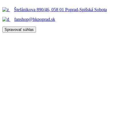
Štefánikova 890/46, 058 01 Poprad-Spišská Sobota
fanshop@hkpoprad.sk
Spravovať súhlas