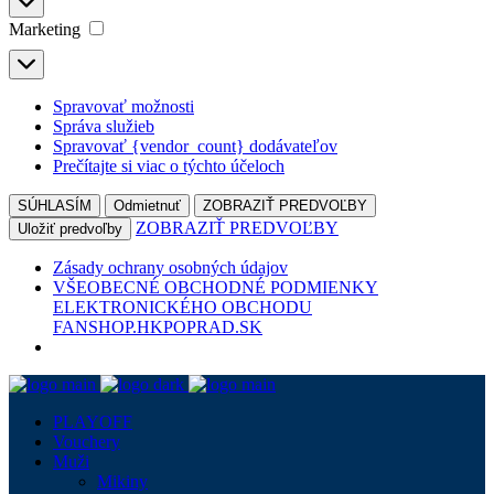
ŠTATISTIKY
Marketing
MARKETING
Spravovať možnosti
Správa služieb
Spravovať {vendor_count} dodávateľov
Prečítajte si viac o týchto účeloch
SÚHLASÍM
Odmietnuť
ZOBRAZIŤ PREDVOĽBY
ZOBRAZIŤ PREDVOĽBY
Uložiť predvoľby
Zásady ochrany osobných údajov
VŠEOBECNÉ OBCHODNÉ PODMIENKY
ELEKTRONICKÉHO OBCHODU
FANSHOP.HKPOPRAD.SK
PLAYOFF
Vouchery
Muži
Mikiny