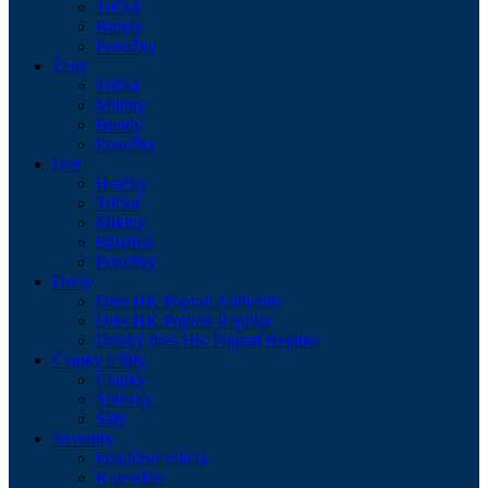
Tričká
Bundy
Ponožky
Ženy
Tričká
Mikiny
Bundy
Ponožky
Deti
Hračky
Tričká
Mikiny
Bábätká
Ponožky
Dresy
Dres HK Poprad Authentic
Dres HK Poprad Replika
Detský dres HK Poprad Replika
Čiapky a šály
Čiapky
Šiltovky
Šály
Suveníry
Folklórna edícia
Kalendáre