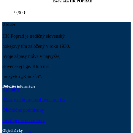
Ľadvinka HK POPRAD
9,90
€
O klube
HK Poprad je tradičný slovenský
hokejový tím založený v roku 1930.
Svoje zápasy hráva v najvyššej
slovenskej lige. Klub má
prezývku „Kamzíci“.
Dôležité informácie
Kontakty
Zásady ochrany osobných údajov
Obchodné podmienky
Odstúpenie od zmluvy
Objednávky