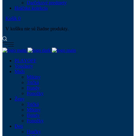
Darčekové predmety
Hráčska kolekcia
Košík
0
V košíku nie sú žiadne produkty.
PLAYOFF
Vouchery
Muži
Mikiny
Tričká
Bundy
Ponožky
Ženy
Tričká
Mikiny
Bundy
Ponožky
Deti
Hračky