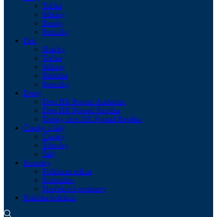
Tričká
Mikiny
Bundy
Ponožky
Deti
Hračky
Tričká
Mikiny
Bábätká
Ponožky
Dresy
Dres HK Poprad Authentic
Dres HK Poprad Replika
Detský dres HK Poprad Replika
Čiapky a šály
Čiapky
Šiltovky
Šály
Suveníry
Folklórna edícia
Kalendáre
Darčekové predmety
Hráčska kolekcia