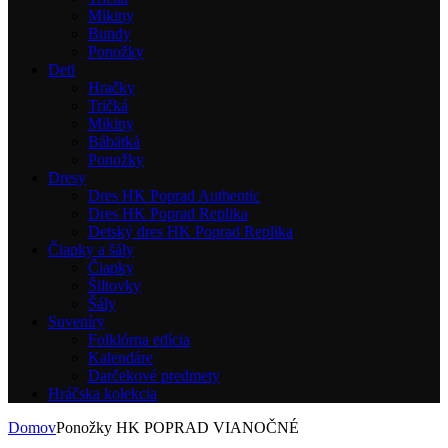
Mikiny
Bundy
Ponožky
Deti
Hračky
Tričká
Mikiny
Bábätká
Ponožky
Dresy
Dres HK Poprad Authentic
Dres HK Poprad Replika
Detský dres HK Poprad Replika
Čiapky a šály
Čiapky
Šiltovky
Šály
Suveníry
Folklórna edícia
Kalendáre
Darčekové predmety
Hráčska kolekcia
Domov
Ponožky HK POPRAD VIANOČNÉ