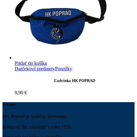
Pridať do košíka
Darčekové predmety
Ponožky
Ľadvinka HK POPRAD
9,90
€
O klube
HK Poprad je tradičný slovenský
hokejový tím založený v roku 1930.