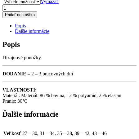
Vymazať
PONOŽKY
Pridať do košíka
HK
Popis
POPRAD
Ďalšie informácie
VIANOČNÉ
Popis
QUANTITY
Dizajnové ponožky.
DODANIE –
2 – 3 pracovných dní
VLASTNOSTI:
Materiál: Materiál: 86 % bavlna, 12 % polyamid, 2 % elastan
Pranie: 30°C
Ďalšie informácie
Veľkosť
27 – 30, 31 – 34, 35 – 38, 39 – 42, 43 – 46