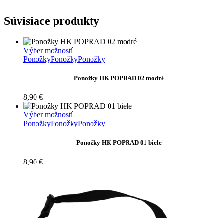
Súvisiace produkty
Tento
Výber možností
produkt
Ponožky
Ponožky
Ponožky
má
viacero
Ponožky HK POPRAD 02 modré
variantov.
Možnosti
8,90
€
si
môžete
Tento
Výber možností
vybrať
produkt
Ponožky
Ponožky
Ponožky
na
má
stránke
viacero
Ponožky HK POPRAD 01 biele
produktu.
variantov.
Možnosti
8,90
€
si
môžete
vybrať
na
stránke
produktu.