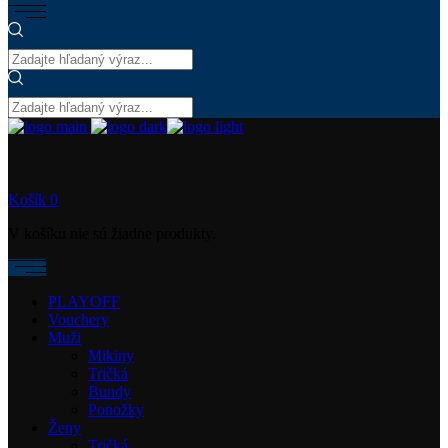
Košík
0
V košíku nie sú žiadne produkty.
PLAYOFF
Vouchery
Muži
Mikiny
Tričká
Bundy
Ponožky
Ženy
Tričká