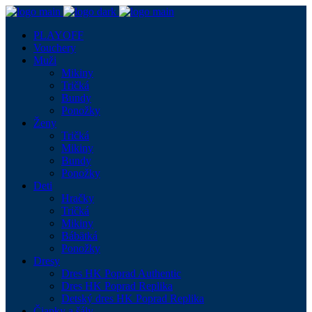
PLAYOFF
Vouchery
Muži
Mikiny
Tričká
Bundy
Ponožky
Ženy
Tričká
Mikiny
Bundy
Ponožky
Deti
Hračky
Tričká
Mikiny
Bábätká
Ponožky
Dresy
Dres HK Poprad Authentic
Dres HK Poprad Replika
Detský dres HK Poprad Replika
Čiapky a šály