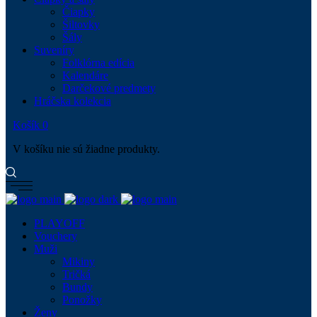
Čiapky
Šiltovky
Šály
Suveníry
Folklórna edícia
Kalendáre
Darčekové predmety
Hráčska kolekcia
Košík
0
V košíku nie sú žiadne produkty.
PLAYOFF
Vouchery
Muži
Mikiny
Tričká
Bundy
Ponožky
Ženy