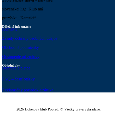
Svoje zápasy hráva v najvyššej
slovenskej lige. Klub má
prezývku „Kamzíci“.
Dôležité informácie
Kontakty
Zásady ochrany osobných údajov
Obchodné podmienky
Odstúpenie od zmluvy
Objednávky
Doprava a platba
FAQ – časté otázky
Reklamačný poriadok a záruka
2026 Hokejový klub Poprad. © Všetky práva vyhradené.