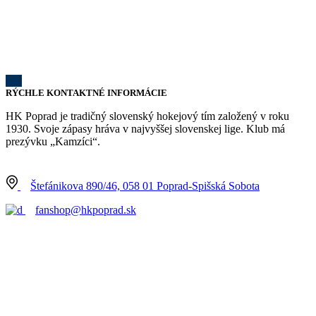
RÝCHLE KONTAKTNÉ INFORMÁCIE
HK Poprad je tradičný slovenský hokejový tím založený v roku
1930. Svoje zápasy hráva v najvyššej slovenskej lige. Klub má
prezývku „Kamzíci“.
Štefánikova 890/46, 058 01 Poprad-Spišská Sobota
fanshop@hkpoprad.sk