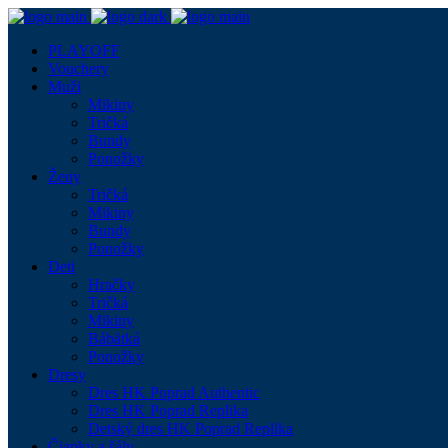
PLAYOFF
Vouchery
Muži
Mikiny
Tričká
Bundy
Ponožky
Ženy
Tričká
Mikiny
Bundy
Ponožky
Deti
Hračky
Tričká
Mikiny
Bábätká
Ponožky
Dresy
Dres HK Poprad Authentic
Dres HK Poprad Replika
Detský dres HK Poprad Replika
Čiapky a šály