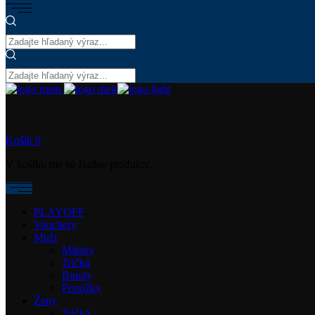
Košík
0
V košíku nie sú žiadne produkty.
PLAYOFF
Vouchery
Muži
Mikiny
Tričká
Bundy
Ponožky
Ženy
Tričká