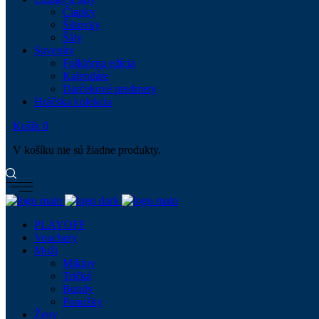
Čiapky
Šiltovky
Šály
Suveníry
Folklórna edícia
Kalendáre
Darčekové predmety
Hráčska kolekcia
Košík
0
V košíku nie sú žiadne produkty.
PLAYOFF
Vouchery
Muži
Mikiny
Tričká
Bundy
Ponožky
Ženy