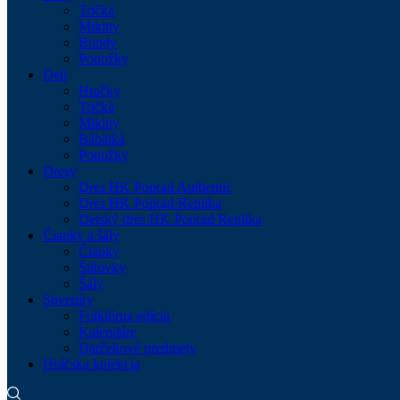
Tričká
Mikiny
Bundy
Ponožky
Deti
Hračky
Tričká
Mikiny
Bábätká
Ponožky
Dresy
Dres HK Poprad Authentic
Dres HK Poprad Replika
Detský dres HK Poprad Replika
Čiapky a šály
Čiapky
Šiltovky
Šály
Suveníry
Folklórna edícia
Kalendáre
Darčekové predmety
Hráčska kolekcia