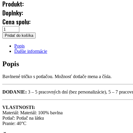
Produkt:
Doplnky:
Cena spolu:
TRIČKO
Pridať do košíka
DÁMSKE
Popis
HK
Ďalšie informácie
POPRAD
Popis
QUANTITY
Bavlnené tričko s potlačou. Možnosť dotlače mena a čísla.
DODANIE:
3 – 5 pracovných dní (bez personalizácie), 5 – 7 pracov
VLASTNOSTI:
Materiál: Materiál: 100% bavlna
Potlač: Potlač na látku
Pranie: 40°C