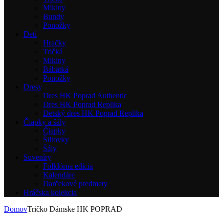
Mikiny
Bundy
Ponožky
Deti
Hračky
Tričká
Mikiny
Bábätká
Ponožky
Dresy
Dres HK Poprad Authentic
Dres HK Poprad Replika
Detský dres HK Poprad Replika
Čiapky a šály
Čiapky
Šiltovky
Šály
Suveníry
Folklórna edícia
Kalendáre
Darčekové predmety
Hráčska kolekcia
Domov
Tričko Dámske HK POPRAD