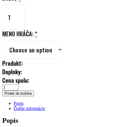
MENO HRÁČA:
*
Produkt:
Doplnky:
Cena spolu:
TRIČKO
Pridať do košíka
DÁMSKE
Popis
KAMZICI
Ďalšie informácie
QUANTITY
Popis