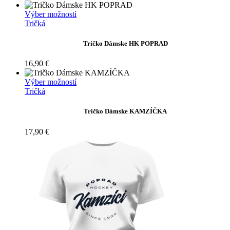
Tento
Výber možností
produkt
Tričká
má
viacero
Tričko Dámske HK POPRAD
variantov.
Možnosti
16,90
€
si
môžete
Tento
Výber možností
vybrať
produkt
Tričká
na
má
stránke
viacero
Tričko Dámske KAMZÍČKA
produktu.
variantov.
Možnosti
17,90
€
si
môžete
vybrať
na
stránke
produktu.