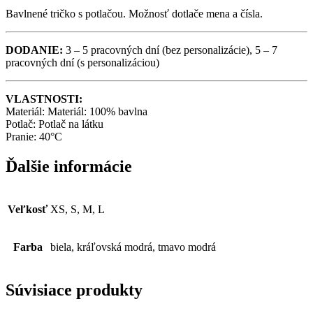
Bavlnené tričko s potlačou. Možnosť dotlače mena a čísla.
DODANIE:
3 – 5 pracovných dní (bez personalizácie), 5 – 7
pracovných dní (s personalizáciou)
VLASTNOSTI:
Materiál: Materiál: 100% bavlna
Potlač: Potlač na látku
Pranie: 40°C
Ďalšie informácie
Veľkosť
XS, S, M, L
Farba
biela, kráľovská modrá, tmavo modrá
Súvisiace produkty