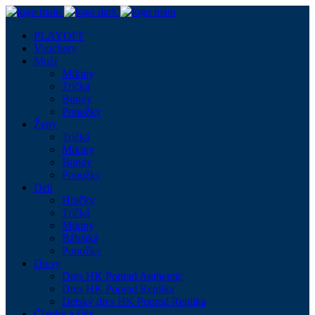
PLAYOFF
Vouchery
Muži
Mikiny
Tričká
Bundy
Ponožky
Ženy
Tričká
Mikiny
Bundy
Ponožky
Deti
Hračky
Tričká
Mikiny
Bábätká
Ponožky
Dresy
Dres HK Poprad Authentic
Dres HK Poprad Replika
Detský dres HK Poprad Replika
Čiapky a šály