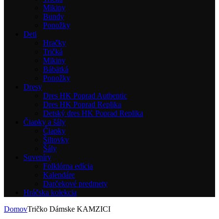
Mikiny
Bundy
Ponožky
Deti
Hračky
Tričká
Mikiny
Bábätká
Ponožky
Dresy
Dres HK Poprad Authentic
Dres HK Poprad Replika
Detský dres HK Poprad Replika
Čiapky a šály
Čiapky
Šiltovky
Šály
Suveníry
Folklórna edícia
Kalendáre
Darčekové predmety
Hráčska kolekcia
Domov
Tričko Dámske KAMZICI