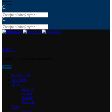
Košík
0
V košíku nie sú žiadne produkty.
PLAYOFF
Vouchery
Muži
Mikiny
Tričká
Bundy
Ponožky
Ženy
Tričká