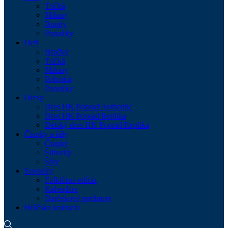
Tričká
Mikiny
Bundy
Ponožky
Deti
Hračky
Tričká
Mikiny
Bábätká
Ponožky
Dresy
Dres HK Poprad Authentic
Dres HK Poprad Replika
Detský dres HK Poprad Replika
Čiapky a šály
Čiapky
Šiltovky
Šály
Suveníry
Folklórna edícia
Kalendáre
Darčekové predmety
Hráčska kolekcia