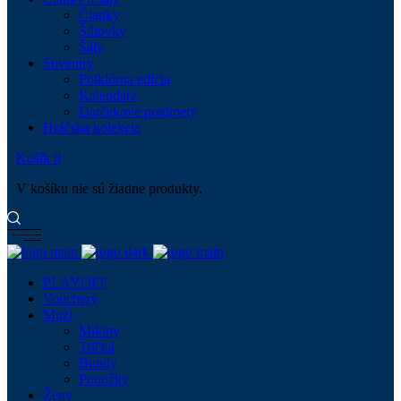
Čiapky
Šiltovky
Šály
Suveníry
Folklórna edícia
Kalendáre
Darčekové predmety
Hráčska kolekcia
Košík
0
V košíku nie sú žiadne produkty.
PLAYOFF
Vouchery
Muži
Mikiny
Tričká
Bundy
Ponožky
Ženy