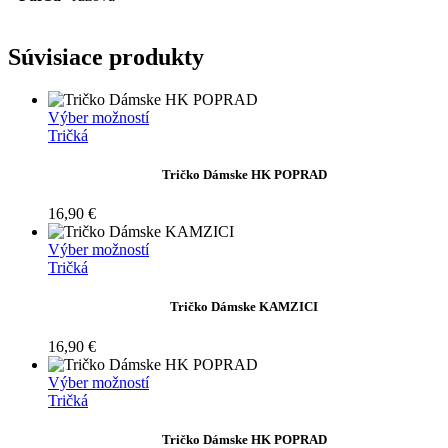
Súvisiace produkty
Tento
Výber možností
produkt
Tričká
má
viacero
Tričko Dámske HK POPRAD
variantov.
Možnosti
16,90
€
si
môžete
Tento
Výber možností
vybrať
produkt
Tričká
na
má
stránke
viacero
Tričko Dámske KAMZICI
produktu.
variantov.
Možnosti
16,90
€
si
môžete
Tento
Výber možností
vybrať
produkt
Tričká
na
má
stránke
viacero
Tričko Dámske HK POPRAD
produktu.