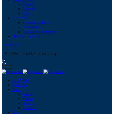
Čiapky
Šiltovky
Šály
Suveníry
Folklórna edícia
Kalendáre
Darčekové predmety
Hráčska kolekcia
Košík
0
V košíku nie sú žiadne produkty.
PLAYOFF
Vouchery
Muži
Mikiny
Tričká
Bundy
Ponožky
Ženy