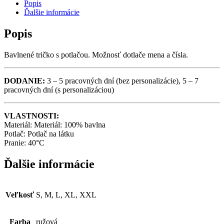
Popis
KAMZÍČKA
Ďalšie informácie
QUANTITY
Popis
Bavlnené tričko s potlačou. Možnosť dotlače mena a čísla.
DODANIE:
3 – 5 pracovných dní (bez personalizácie), 5 – 7
pracovných dní (s personalizáciou)
VLASTNOSTI:
Materiál: Materiál: 100% bavlna
Potlač: Potlač na látku
Pranie: 40°C
Ďalšie informácie
Veľkosť
S, M, L, XL, XXL
Farba
ružová