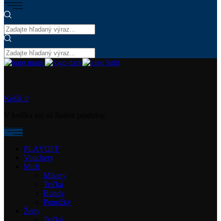
Košík
0
V košíku nie sú žiadne produkty.
PLAYOFF
Vouchery
Muži
Mikiny
Tričká
Bundy
Ponožky
Ženy
Tričká