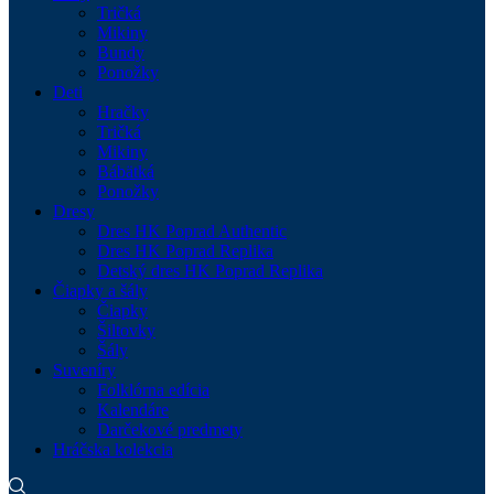
Tričká
Mikiny
Bundy
Ponožky
Deti
Hračky
Tričká
Mikiny
Bábätká
Ponožky
Dresy
Dres HK Poprad Authentic
Dres HK Poprad Replika
Detský dres HK Poprad Replika
Čiapky a šály
Čiapky
Šiltovky
Šály
Suveníry
Folklórna edícia
Kalendáre
Darčekové predmety
Hráčska kolekcia