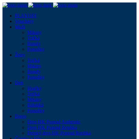
PLAYOFF
Vouchery
Muži
Mikiny
Tričká
Bundy
Ponožky
Ženy
Tričká
Mikiny
Bundy
Ponožky
Deti
Hračky
Tričká
Mikiny
Bábätká
Ponožky
Dresy
Dres HK Poprad Authentic
Dres HK Poprad Replika
Detský dres HK Poprad Replika
Čiapky a šály