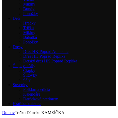
Mikiny
Bundy
Ponožky
Deti
Hračky
Tričká
Mikiny
Bábätká
Ponožky
Dresy
Dres HK Poprad Authentic
Dres HK Poprad Replika
Detský dres HK Poprad Replika
Čiapky a šály
Čiapky
Šiltovky
Šály
Suveníry
Folklórna edícia
Kalendáre
Darčekové predmety
Hráčska kolekcia
Domov
Tričko Dámske KAMZÍČKA