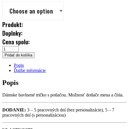
Produkt:
Doplnky:
Cena spolu:
TRIČKO
Pridať do košíka
DÁMSKE
Popis
HK
Ďalšie informácie
POPRAD
Popis
QUANTITY
Dámske bavlnené tričko s potlačou. Možnosť dotlače mena a čísla.
DODANIE:
3 – 5 pracovných dní (bez personalizácie), 5 – 7
pracovných dní (s personalizáciou)