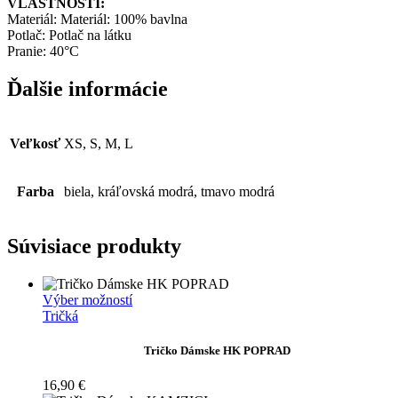
VLASTNOSTI:
Materiál: Materiál: 100% bavlna
Potlač: Potlač na látku
Pranie: 40°C
Ďalšie informácie
Veľkosť
XS, S, M, L
Farba
biela, kráľovská modrá, tmavo modrá
Súvisiace produkty
Tento
Výber možností
produkt
Tričká
má
viacero
Tričko Dámske HK POPRAD
variantov.
Možnosti
16,90
€
si