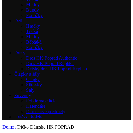
Mikiny
Bundy
Ponožky
Deti
Hračky
Tričká
Mikiny
Bábätká
Ponožky
Dresy
Dres HK Poprad Authentic
Dres HK Poprad Replika
Detský dres HK Poprad Replika
Čiapky a šály
Čiapky
Šiltovky
Šály
Suveníry
Folklórna edícia
Kalendáre
Darčekové predmety
Hráčska kolekcia
Domov
Tričko Dámske HK POPRAD