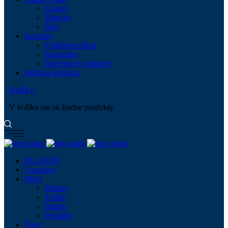
Čiapky
Šiltovky
Šály
Suveníry
Folklórna edícia
Kalendáre
Darčekové predmety
Hráčska kolekcia
Košík
0
V košíku nie sú žiadne produkty.
PLAYOFF
Vouchery
Muži
Mikiny
Tričká
Bundy
Ponožky
Ženy