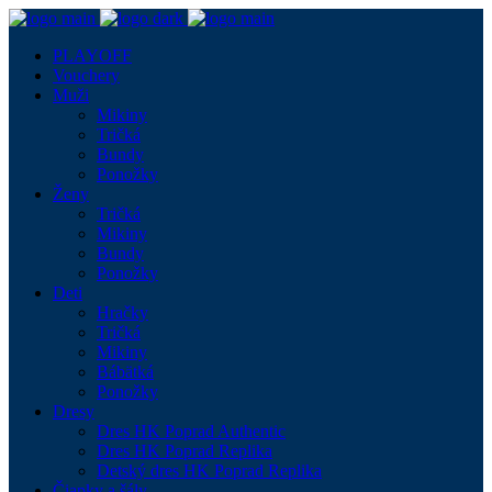
PLAYOFF
Vouchery
Muži
Mikiny
Tričká
Bundy
Ponožky
Ženy
Tričká
Mikiny
Bundy
Ponožky
Deti
Hračky
Tričká
Mikiny
Bábätká
Ponožky
Dresy
Dres HK Poprad Authentic
Dres HK Poprad Replika
Detský dres HK Poprad Replika
Čiapky a šály