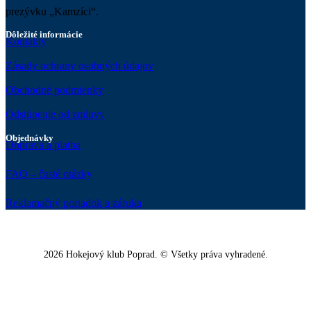
prezývku „Kamzíci“.
Dôležité informácie
Kontakty
Zásady ochrany osobných údajov
Obchodné podmienky
Odstúpenie od zmluvy
Objednávky
Doprava a platba
FAQ – časté otázky
Reklamačný poriadok a záruka
2026 Hokejový klub Poprad. © Všetky práva vyhradené.