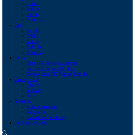
Tričká
Mikiny
Bundy
Ponožky
Deti
Hračky
Tričká
Mikiny
Bábätká
Ponožky
Dresy
Dres HK Poprad Authentic
Dres HK Poprad Replika
Detský dres HK Poprad Replika
Čiapky a šály
Čiapky
Šiltovky
Šály
Suveníry
Folklórna edícia
Kalendáre
Darčekové predmety
Hráčska kolekcia