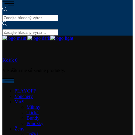
Košík
0
V košíku nie sú žiadne produkty.
PLAYOFF
Vouchery
Muži
Mikiny
Tričká
Bundy
Ponožky
Ženy
Tričká